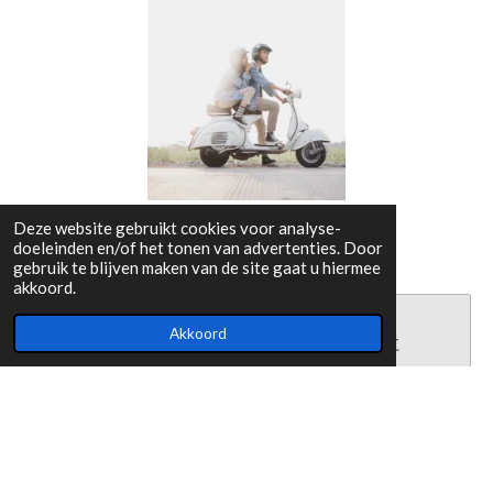
Deze website gebruikt cookies voor analyse-
doeleinden en/of het tonen van advertenties. Door
gebruik te blijven maken van de site gaat u hiermee
akkoord.
Akkoord
Maak jouw eigen website met
JouwWeb